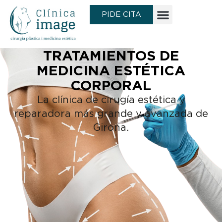
Ir
PIDE CITA
al
contenido
TRATAMIENTOS DE
MEDICINA ESTÉTICA
CORPORAL
La clínica de cirugía estética y
reparadora más grande y avanzada de
Girona.