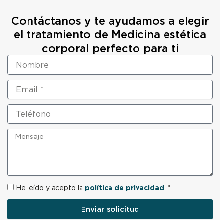
Contáctanos y te ayudamos a elegir
el tratamiento de Medicina estética
corporal perfecto para ti
N
o
m
E
b
m
r
a
e
T
i
e
l
l
M
é
e
f
n
o
s
n
a
o
j
R
He leído y acepto la
política de privacidad
. *
e
G
P
Enviar solicitud
D