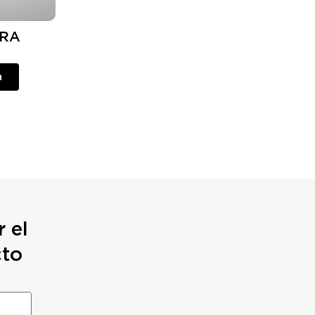
URA
n
 el
cto