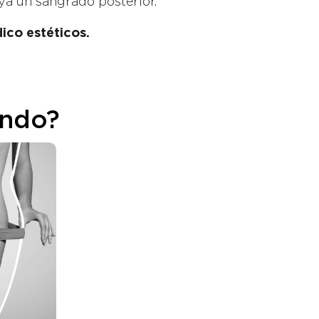
ya un sangrado posterior.
ico estéticos.
ando?