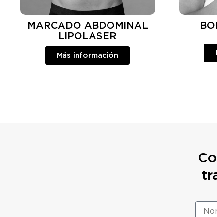
MARCADO ABDOMINAL
BO
LIPOLASER
Más información
Co
tr
N
o