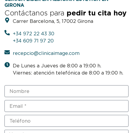
GIRONA
Contáctanos para
pedir tu cita hoy
Carrer Barcelona, 5, 17002 Girona
+34 972 22 43 30
+34 609 71 97 20
recepcio@clinicaimage.com
De Lunes a Jueves de 8:00 a 19:00 h.
Viernes: atención telefónica de 8:00 a 19:00 h.
N
o
m
E
b
m
r
a
e
T
i
e
l
l
M