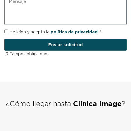
é
e
f
n
o
s
n
a
o
j
R
He leído y acepto la
política de privacidad
. *
e
G
P
Enviar solicitud
D
(*) Campos obligatorios
¿Cómo llegar hasta
Clínica Image
?