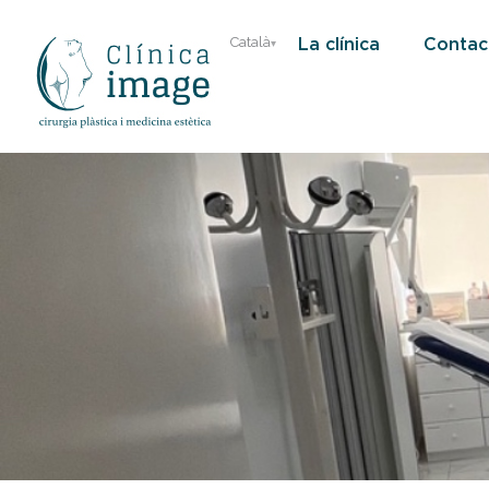
Saltar
La clínica
Contac
Català
al
contingut