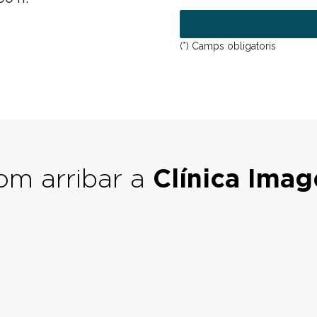
D
ò
e
P
n
R
i
(*) Camps obligatoris
c
om arribar a
Clínica Imag