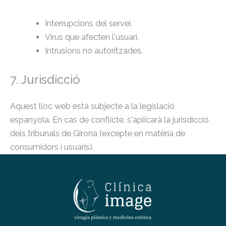
Interrupcions del servei.
Virus que afecten l'usuari.
Intrusions no autoritzades.
7. Jurisdicció
Aquest lloc web està subjecte a la legislació
espanyola. En cas de conflicte, s'aplicarà la jurisdicció
dels tribunals de Girona (excepte en matèria de
consumidors i usuaris).