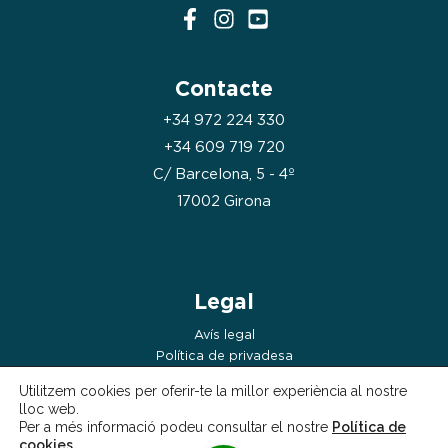
Contacte
+34 972 224 330
+34 609 719 720
C/ Barcelona, 5 - 4º
17002 Girona
Legal
Avís legal
Política de privadesa
Política de cookies
Utilitzem cookies per oferir-te la millor experiència al nostre
lloc web.
Per a més informació podeu consultar el nostre
Política de
cookies
.