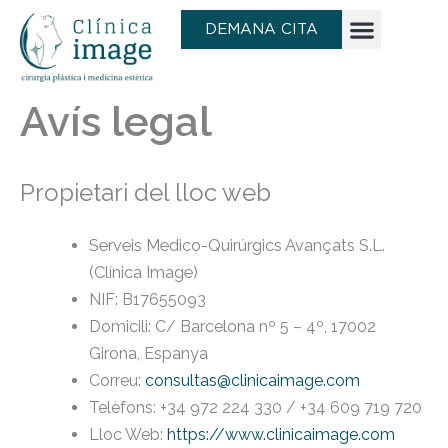
Saltar
DEMANA CITA
al
contingut
Avís legal
Propietari del lloc web
Serveis Medico-Quirúrgics Avançats S.L.
(Clínica Image)
NIF: B17655093
Domicili: C/ Barcelona nº 5 – 4º, 17002
Girona, Espanya
Correu:
consultas@clinicaimage.com
Telèfons: +34 972 224 330 / +34 609 719 720
Lloc Web:
https://www.clinicaimage.com