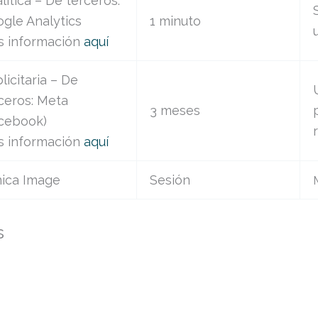
lítica – De terceros:
gle Analytics
1 minuto
s información
aquí
licitaria – De
ceros: Meta
3 meses
cebook)
s información
aquí
nica Image
Sesión
s