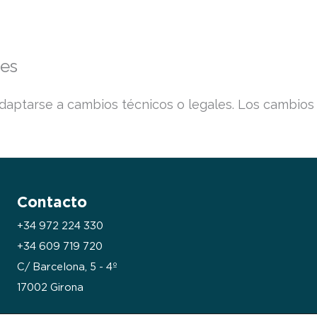
ies
adaptarse a cambios técnicos o legales. Los cambios
Contacto
+34 972 224 330
+34 609 719 720
C/ Barcelona, 5 - 4º
17002 Girona