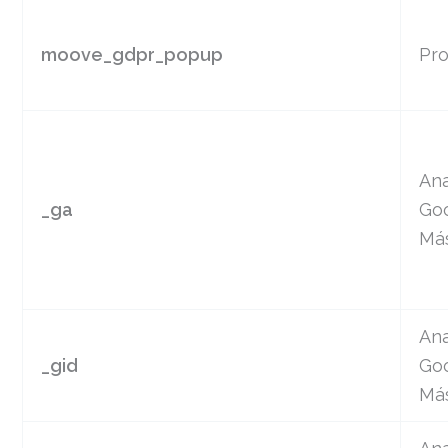
moove_gdpr_popup
Pro
Ana
_ga
Goo
Má
Ana
_gid
Goo
Má