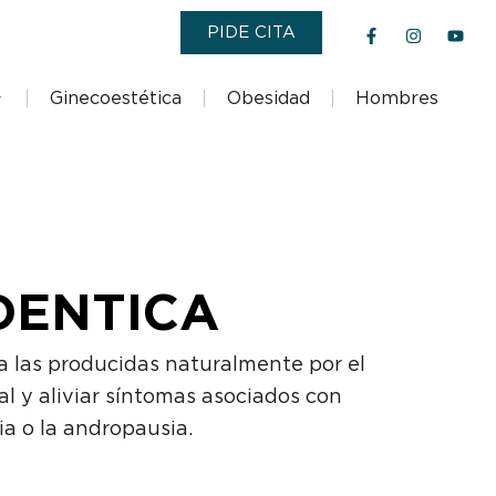
F
I
Y
PIDE CITA
a
n
o
c
s
u
e
t
t
b
a
u
Ginecoestética
Obesidad
Hombres
o
g
b
o
r
e
k
a
-
m
f
DENTICA
a las producidas naturalmente por el
l y aliviar síntomas asociados con
a o la andropausia.