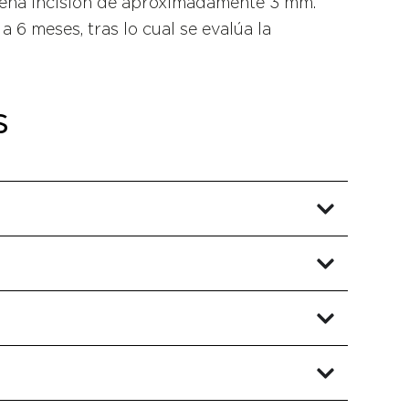
queña incisión de aproximadamente 3 mm.
 6 meses, tras lo cual se evalúa la
s