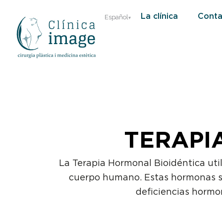
Ir
La clínica
Conta
Español
al
contenido
TERAPI
La Terapia Hormonal Bioidéntica uti
cuerpo humano. Estas hormonas se 
deficiencias hormo