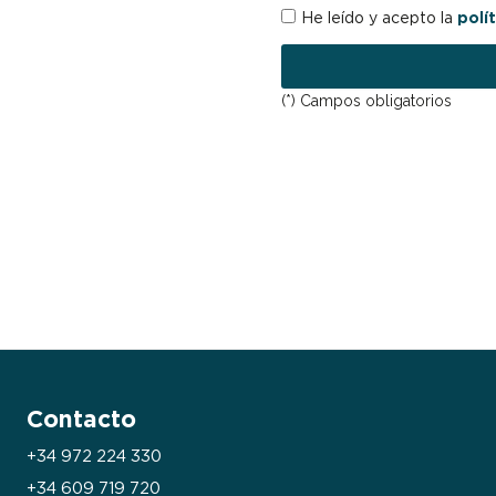
RGPD
He leído y acepto la
polí
(*) Campos obligatorios
Contacto
+34 972 224 330
+34 609 719 720