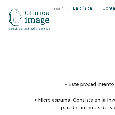
Ir
La clínica
Conta
Español
al
contenido
• Este procedimiento
• Micro espuma: Consiste en la in
paredes internas del va