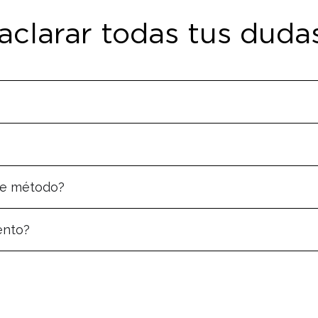
aclarar todas tus duda
te método?
ento?