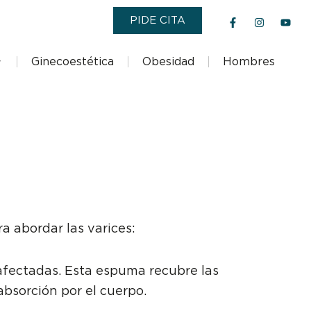
F
I
Y
PIDE CITA
a
n
o
c
s
u
e
t
t
b
a
u
Ginecoestética
Obesidad
Hombres
o
g
b
o
r
e
k
a
-
m
f
 abordar las varices:
afectadas. Esta espuma recubre las
absorción por el cuerpo.