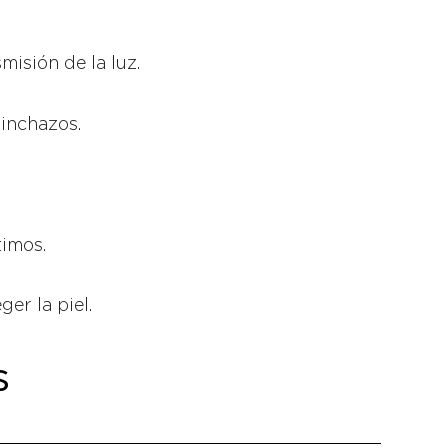
misión de la luz.
pinchazos.
timos.
er la piel.
s