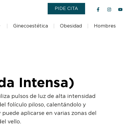
F
I
Y
PIDE CITA
a
n
o
c
s
u
e
t
t
b
a
u
Ginecoestética
Obesidad
Hombres
o
g
b
o
r
e
k
a
-
m
f
da Intensa)
liza pulsos de luz de alta intensidad
el folículo piloso, calentándolo y
y puede aplicarse en varias zonas del
l vello.