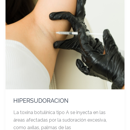
HIPERSUDORACION
La toxina botulínica tipo A se inyecta en las
áreas afectadas por la sudoración excesiva,
como axilas, palmas de las