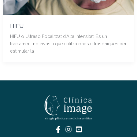
HIFU
HIFU o Ultrasò Focalitzat d'Alta Intensitat, És un
tractament no invasiu que utilitza ones ultrasòniques per
estimular la