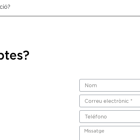
ció?
btes?
Nom
Correu
electrònic
Telèfon
Missatge