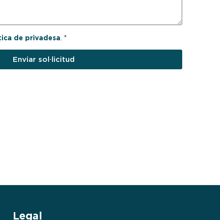
tica de privadesa
. *
Enviar sol·licitud
Legal