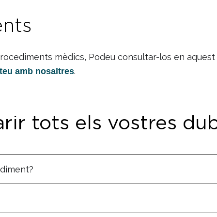
ents
 procediments mèdics, Podeu consultar-los en aquest
.
teu amb nosaltres
rir tots els vostres du
ediment?