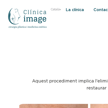
Saltar
La clínica
Contac
Català
al
contingut
Aquest procediment implica l'elimina
restaurar 