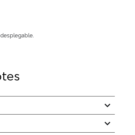
 desplegable.
btes